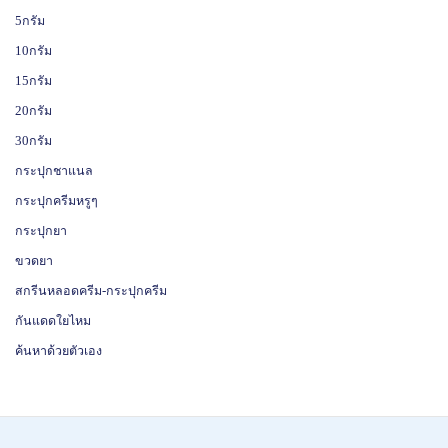
5กรัม
10กรัม
15กรัม
20กรัม
30กรัม
กระปุกชาแนล
กระปุกครีมหรูๆ
กระปุกยา
ขวดยา
สกรีนหลอดครีม-กระปุกครีม
กันแดดใยไหม
ค้นหาด้วยตัวเอง