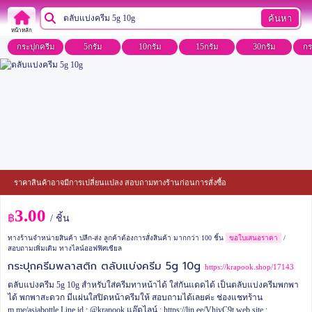
ค้นหา
หน้าหลัก
กระปุกครีม
5กรัม
10กรัม
15กรัม
30กรัม
กร
ราคาสินค้าอาจมีการเปลี่ยนแปลง สอบถามทางร้านก่อนการสั่งซื้อ
3.00
฿
/ ชิ้น
ทางร้านจำหน่ายสินค้า ปลีก-ส่ง ลูกค้าต้องการสั่งสินค้า มากกว่า 100 ชิ้น
ขอใบเสนอราคา
/
สอบถามเพิ่มเติม ทางไลน์ออฟฟิศเชียล
กระปุกครีมพลาสติก ตลับแบ่งครีม 5g 10g
https://krapook.shop/17143
ตลับแบ่งครีม 5g 10g สำหรับใส่ครีมทาหน้าได้ ใส่กันแดดได้ เป็นตลับแบ่งครีมพกพา
ได้ พกพาสะดวก มีแผ่นใสปิดหน้าครีมให้
สอบถามได้เลยค่ะ
ช่องแชทร้าน
m.me/asiabottle
Line id : @krapook
แอ๊ดไลน์ : https://lin.ee/VhiyC9t
web site :