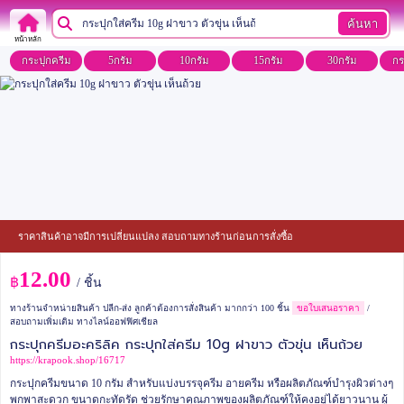
ค้นหา
หน้าหลัก
กระปุกครีม
5กรัม
10กรัม
15กรัม
30กรัม
กร
ราคาสินค้าอาจมีการเปลี่ยนแปลง สอบถามทางร้านก่อนการสั่งซื้อ
12.00
฿
/ ชิ้น
ทางร้านจำหน่ายสินค้า ปลีก-ส่ง ลูกค้าต้องการสั่งสินค้า มากกว่า 100 ชิ้น
ขอใบเสนอราคา
/
สอบถามเพิ่มเติม ทางไลน์ออฟฟิศเชียล
กระปุกครีมอะคริลิค กระปุกใส่ครีม 10g ฝาขาว ตัวขุ่น เห็นถ้วย
https://krapook.shop/16717
กระปุกครีมขนาด 10 กรัม สำหรับแบ่งบรรจุครีม อายครีม หรือผลิตภัณฑ์บำรุงผิวต่างๆ
พกพาสะดวก ขนาดกะทัดรัด ช่วยรักษาคุณภาพของผลิตภัณฑ์ให้คงอยู่ได้ยาวนาน ผู้