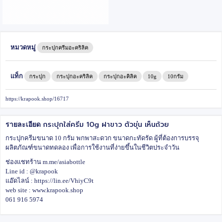
หมวดหมู่
กระปุกครีมอะคริลิค
แท็ก
กระปุก
กระปุกอะคริลิค
กระปุกอะคิลิค
10g
10กรัม
https://krapook.shop/16717
กระปุกใส่ครีม 10g ฝาขาว ตัวขุ่น เห็นถ้วย
รายละเอียด
กระปุกครีม
ขนาด 10 กรัม พกพาสะดวก ขนาดกะทัดรัด ผู้ที่ต้องการบรรจุ
ผลิตภัณฑ์ขนาดทดลอง เพื่อการใช้งานที่ง่ายขึ้นในชีวิตประจำวัน
ช่องแชทร้าน m.me/asiabottle
Line id : @krapook
แอ๊ดไลน์ : https://lin.ee/VhiyC9t
web site : www.krapook.shop
061 916 5974