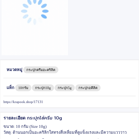
หมวดหมู่
กระปุกครีมอะคริลิค
แท็ก
10กรัม
กระปุก10g
กระปุก5g
กระปุกอคีลิค
https://krapook.shop/17131
กระปุกใส่ครีม 10g
รายละเอียด
ขนาด: 10 กรัม (Size 10g)
วัสดุ: ด้านนอกเป็นอะคริลิกใสทรงสี่เหลี่ยมที่ดูแข็งแรงและมีความแวววาว