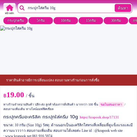
ค้นหา
หน้าหลัก
กระปุกครีม
5กรัม
10กรัม
15กรัม
30กรัม
กร
ราคาสินค้าอาจมีการเปลี่ยนแปลง สอบถามทางร้านก่อนการสั่งซื้อ
19.00
฿
/ ชิ้น
ทางร้านจำหน่ายสินค้า ปลีก-ส่ง ลูกค้าต้องการสั่งสินค้า มากกว่า 100 ชิ้น
ขอใบเสนอราคา
/
สอบถามเพิ่มเติม ทางไลน์ออฟฟิศเชียล
กระปุกครีมอะคริลิค กระปุกใส่ครีม 10g
https://krapook.shop/17131
ขนาด: 10 กรัม (Size 10g)
วัสดุ: ด้านนอกเป็นอะคริลิกใสทรงสี่เหลี่ยมที่ดูแข็งแรงและมี
ความแวววาว
สอบถามเพิ่มเติม
สอบถามได้เลยค่ะ
Line id : @krapook
web site
: www.krapook.net
061 916 5974