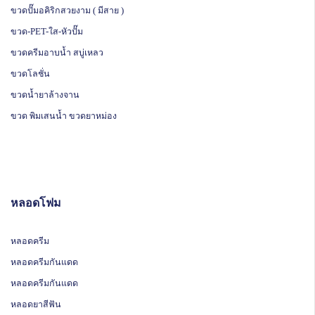
ขวดปั๊มอคิริกสวยงาม ( มีสาย )
ขวด-PET-ใส-หัวปั๊ม
ขวดครีมอาบน้ำ สบู่เหลว
ขวดโลชั่น
ขวดน้ำยาล้างจาน
ขวด พิมเสนน้ำ ขวดยาหม่อง
หลอดโฟม
หลอดครีม
หลอดครีมกันแดด
หลอดครีมกันแดด
หลอดยาสีฟัน