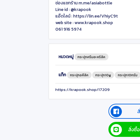
ช่องแชทร้าน m.me/asiabottle
Line id : @krapook
แอ๊ดไลน์ : https://lin.ee/VhiyC9t
web site : www.krapook.shop
061 916 5974
หมวดหมู่
กระปุกครีมอะคริลิค
แท็ก
กระปุกอคีลิค
กระปุก10g
กระปุก10กรัม
https://krapook.shop/17209
ส
สั่งซ