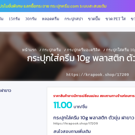
ปี โปรโมชั่นพิเศษ แลกซื้อกระจาย กระปุกครีม.com ระบบสะสมแต้ม
ัม
15กรัม
30กรัม
หลอดครีม
กระปุกสปา
ขวดปั๊ม
ขวด PET ใส
ขว
/
/
/
หน้าแรก
กระปุกครีม
กระปุกครีมอะคริลิค
กระปุกใส่ครีม 10
กระปุกใส่ครีม 10g พลาสติก ตั
https://krapook.shop/17209
ราคาสินค้าอาจมีการเปลี่ยนแปลง สอบถามทางร้านก่อนการสั
11.00
บาท/ชิ้น
กระปุกใส่ครีม 10g พลาสติก ตัวขุ่น ฝาขาว
https://krapook.shop/17209
สนใจสอบถามเพิ่มเติม