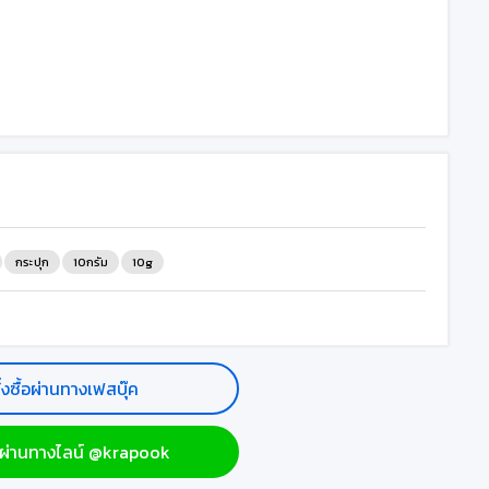
กระปุก
10กรัม
10g
ั่งซื้อผ่านทางเฟสบุ๊ค
ื้อผ่านทางไลน์ @krapook