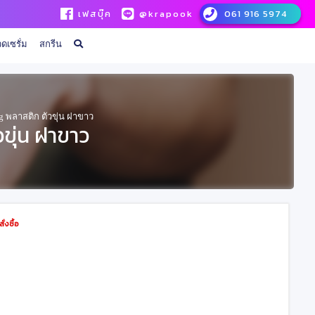
เฟสบุ๊ค
@krapook
061 916 5974
ดเซรั่ม
สกรีน
g พลาสติก ตัวขุ่น ฝาขาว
วขุ่น ฝาขาว
่งซื้อ