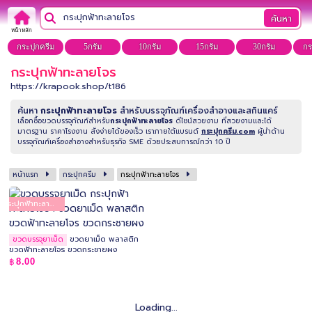
ค้นหา
หน้าหลัก
กระปุกครีม
5กรัม
10กรัม
15กรัม
30กรัม
กร
กระปุกฟ้าทะลายโจร
https://krapook.shop/t186
ค้นหา
กระปุกฟ้าทะลายโจร
สำหรับบรรจุภัณฑ์เครื่องสำอางและสกินแคร์
เลือกซื้อขวดบรรจุภัณฑ์สำหรับ
กระปุกฟ้าทะลายโจร
ดีไซน์สวยงาม ที่สวยงามและได้
มาตรฐาน ราคาโรงงาน สั่งง่ายได้ของเร็ว เราภายใต้แบรนด์
กระปุกครีม.com
ผู้นำด้าน
บรรจุภัณฑ์เครื่องสำอางสำหรับธุรกิจ SME ด้วยประสบการณ์กว่า 10 ปี
หน้าแรก
กระปุกครีม
กระปุกฟ้าทะลายโจร
กระปุกฟ้าทะลายโจร
ขวดยาเม็ด พลาสติก
ขวดบรรจุยาเม็ด
ขวดฟ้าทะลายโจร ขวดกระชายผง
8.00
฿
Loading...