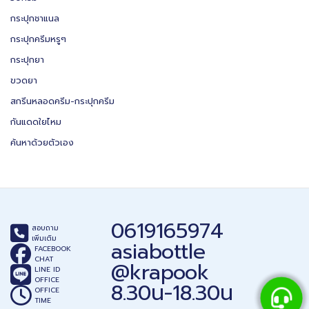
กระปุกชาแนล
กระปุกครีมหรูๆ
กระปุกยา
ขวดยา
สกรีนหลอดครีม-กระปุกครีม
กันแดดใยไหม
ค้นหาด้วยตัวเอง
0619165974
สอบถาม
เพิ่มเติม
asiabottle
FACEBOOK
CHAT
@krapook
LINE ID
OFFICE
8.30น-18.30น
OFFICE
TIME