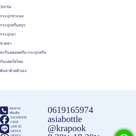
30กรัม
กระปุกชาแนล
กระปุกครีมหรูๆ
กระปุกยา
ขวดยา
สกรีนหลอดครีม-กระปุกครีม
กันแดดใยไหม
ค้นหาด้วยตัวเอง
0619165974
สอบถาม
เพิ่มเติม
asiabottle
FACEBOOK
CHAT
@krapook
LINE ID
OFFICE
OFFICE