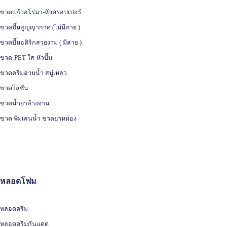
ขวดแก้วอโร่มา-หัวดรอปเปอร์
ขวดปั๊มสูญญากาศ (ไม่มีสาย )
ขวดปั๊มอคิริกสวยงาม ( มีสาย )
ขวด-PET-ใส-หัวปั๊ม
ขวดครีมอาบน้ำ สบู่เหลว
ขวดโลชั่น
ขวดน้ำยาล้างจาน
ขวด พิมเสนน้ำ ขวดยาหม่อง
หลอดโฟม
หลอดครีม
หลอดครีมกันแดด