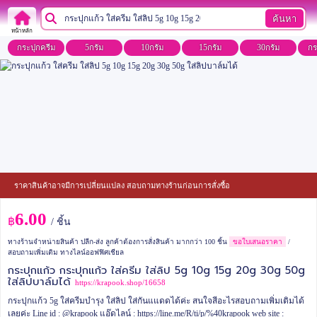
ค้นหา
หน้าหลัก
กระปุกครีม
5กรัม
10กรัม
15กรัม
30กรัม
กร
ราคาสินค้าอาจมีการเปลี่ยนแปลง สอบถามทางร้านก่อนการสั่งซื้อ
6.00
฿
/ ชิ้น
ทางร้านจำหน่ายสินค้า ปลีก-ส่ง ลูกค้าต้องการสั่งสินค้า มากกว่า 100 ชิ้น
ขอใบเสนอราคา
/
สอบถามเพิ่มเติม ทางไลน์ออฟฟิศเชียล
กระปุกแก้ว กระปุกแก้ว ใส่ครีม ใส่ลิป 5g 10g 15g 20g 30g 50g
ใส่ลิปบาล์มได้
https://krapook.shop/16658
กระปุกแก้ว 5g ใส่ครีมบำรุง ใส่ลิป ใส่กันแแดดได้ค่ะ
สนใจสีอะไรสอบถามเพิ่มเติมได้
เลยค่ะ
Line id : @krapook
แอ๊ดไลน์ : https://line.me/R/ti/p/%40krapook
web site :