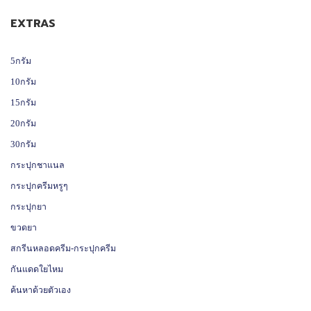
EXTRAS
5กรัม
10กรัม
15กรัม
20กรัม
30กรัม
กระปุกชาแนล
กระปุกครีมหรูๆ
กระปุกยา
ขวดยา
สกรีนหลอดครีม-กระปุกครีม
กันแดดใยไหม
ค้นหาด้วยตัวเอง