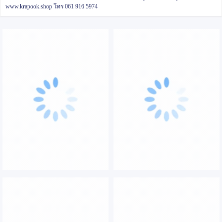
www.krapook.shop
โทร 061 916 5974