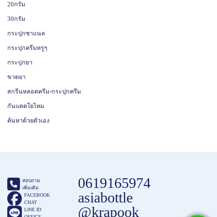
20กรัม
30กรัม
กระปุกชาแนล
กระปุกครีมหรูๆ
กระปุกยา
ขวดยา
สกรีนหลอดครีม-กระปุกครีม
กันแดดใยไหม
ค้นหาด้วยตัวเอง
0619165974
สอบถาม
เพิ่มเติม
asiabottle
FACEBOOK
CHAT
@krapook
LINE ID
OFFICE