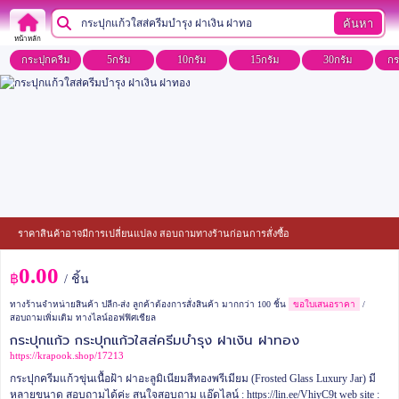
ค้นหา
หน้าหลัก
กระปุกครีม
5กรัม
10กรัม
15กรัม
30กรัม
กร
ราคาสินค้าอาจมีการเปลี่ยนแปลง สอบถามทางร้านก่อนการสั่งซื้อ
0.00
฿
/ ชิ้น
ทางร้านจำหน่ายสินค้า ปลีก-ส่ง ลูกค้าต้องการสั่งสินค้า มากกว่า 100 ชิ้น
ขอใบเสนอราคา
/
สอบถามเพิ่มเติม ทางไลน์ออฟฟิศเชียล
กระปุกแก้ว กระปุกแก้วใสส่ครีมบำรุง ฝาเงิน ฝาทอง
https://krapook.shop/17213
กระปุกครีมแก้วขุ่นเนื้อฝ้า ฝาอะลูมิเนียมสีทองพรีเมียม (Frosted Glass Luxury Jar)
มี
หลายขนาด สอบถามได้ค่ะ
สนใจสอบถาม
แอ๊ดไลน์ : https://lin.ee/VhiyC9t
web site :