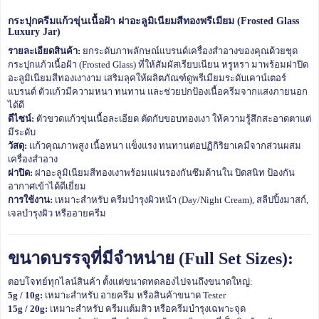
กระปุกครีมแก้วขุ่นเนื้อฝ้า ฝาอะลูมิเนียมสีทองพรีเมียม (Frosted Glass
Luxury Jar)
รายละเอียดสินค้า:
ยกระดับภาพลักษณ์แบรนด์เครื่องสำอางของคุณด้วยชุด
กระปุกแก้วเนื้อฝ้า (Frosted Glass) ที่ให้สัมผัสเรียบเนียน หรูหรา มาพร้อมฝาปิด
อะลูมิเนียมสีทองเงางาม เสริมลุคให้ผลิตภัณฑ์ดูพรีเมียมระดับเคาน์เตอร์
แบรนด์ ตัวแก้วมีความหนา ทนทาน และช่วยปกป้องเนื้อครีมจากแสงภายนอก
ได้ดี
ดีไซน์:
ตัวขวดแก้วขุ่นเนื้อละเอียด ตัดกับขอบทองเงา ให้ความรู้สึกสะอาดตาแต่
มีระดับ
วัสดุ:
แก้วคุณภาพสูง เนื้อหนา แข็งแรง ทนทานต่อปฏิกิริยาเคมีจากส่วนผสม
เครื่องสำอาง
ฝาปิด:
ฝาอะลูมิเนียมสีทองเงาพร้อมแผ่นรองกันซึมด้านใน ปิดสนิท ป้องกัน
อากาศเข้าได้ดีเยี่ยม
การใช้งาน:
เหมาะสำหรับ ครีมบำรุงผิวหน้า (Day/Night Cream), สลีปปิ้งมาสก์,
เจลบำรุงผิว หรืออายครีม
ขนาดบรรจุที่มีจำหน่าย (Full Set Sizes):
ตอบโจทย์ทุกไลน์สินค้า ตั้งแต่ขนาดทดลองไปจนถึงขนาดใหญ่:
5g / 10g:
เหมาะสำหรับ อายครีม หรือสินค้าขนาด Tester
15g / 20g:
เหมาะสำหรับ ครีมแต้มสิว หรือครีมบำรุงเฉพาะจุด