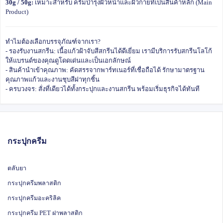
30g / 50g:
เหมาะสำหรับ ครีมบำรุงผิวหน้าและผิวกายที่เป็นสินค้าหลัก (Main
Product)
ทำไมต้องเลือกบรรจุภัณฑ์จากเรา?
- รองรับงานสกรีน: เนื้อแก้วฝ้าจับสีสกรีนได้ดีเยี่ยม เรามีบริการรับสกรีนโลโก้
ให้แบรนด์ของคุณดูโดดเด่นและเป็นเอกลักษณ์
- สินค้านำเข้าคุณภาพ: คัดสรรจากพาร์ทเนอร์ที่เชื่อถือได้ รักษามาตรฐาน
คุณภาพแก้วและงานชุบสีฝาทุกชิ้น
- ครบวงจร: สั่งที่เดียวได้ทั้งกระปุกและงานสกรีน พร้อมเริ่มธุรกิจได้ทันที
กระปุกครีม
ตลับยา
กระปุกครีมพลาสติก
กระปุกครีมอะคริลิค
กระปุกครีม PET ฝาพลาสติก