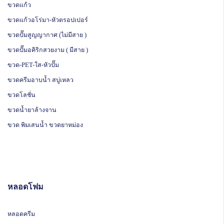
ขวดแก้ว
ขวดแก้วอโร่มา-หัวดรอปเปอร์
ขวดปั๊มสูญญากาศ (ไม่มีสาย )
ขวดปั๊มอคิริกสวยงาม ( มีสาย )
ขวด-PET-ใส-หัวปั๊ม
ขวดครีมอาบน้ำ สบู่เหลว
ขวดโลชั่น
ขวดน้ำยาล้างจาน
ขวด พิมเสนน้ำ ขวดยาหม่อง
หลอดโฟม
หลอดครีม