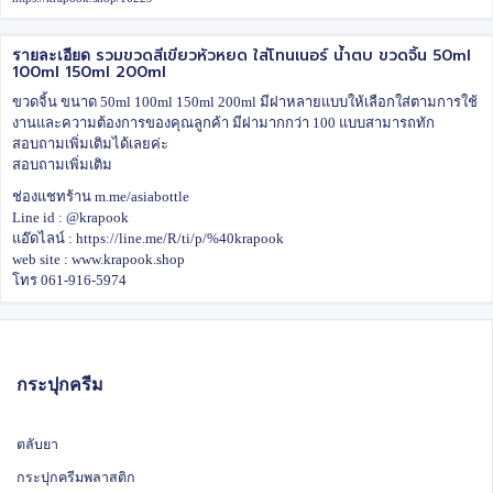
รวมขวดสีเขียวหัวหยด ใส่โทนเนอร์ น้ำตบ ขวดจิ้น 50ml
รายละเอียด
100ml 150ml 200ml
ขวดจิ้น ขนาด 50ml 100ml 150ml 200ml มีฝาหลายแบบให้เลือกใส่ตามการใช้
งานและความต้องการของคุณลูกค้า มีฝามากกว่า 100 แบบสามารถทัก
สอบถามเพิ่มเติมได้เลยค่ะ
สอบถามเพิ่มเติม
ช่องแชทร้าน
m.me/asiabottle
Line id : @krapook
แอ๊ดไลน์ :
https://line.me/R/ti/p/%40krapook
web site :
www.krapook.shop
โทร 061-916-5974
กระปุกครีม
ตลับยา
กระปุกครีมพลาสติก