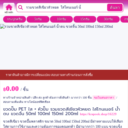
ค้นหา
หน้าหลัก
กระปุกครีม
5กรัม
10กรัม
15กรัม
30กรัม
กร
ราคาสินค้าอาจมีการเปลี่ยนแปลง สอบถามทางร้านก่อนการสั่งซื้อ
0.00
฿
/ ชิ้น
ทางร้านจำหน่ายสินค้า ปลีก-ส่ง ลูกค้าต้องการสั่งสินค้า มากกว่า 100 ชิ้น
ขอใบเสนอราคา
/
สอบถามเพิ่มเติม ทางไลน์ออฟฟิศเชียล
ขวดปั๊ม PET ใส + หัวปั๊ม รวมขวดสีเขียวหัวหยด ใส่โทนเนอร์ น้ำ
ตบ ขวดจิ้น 50ml 100ml 150ml 200ml
https://krapook.shop/16229
ขวดสีเขียว ขวดปั๊มพลาสติก ขนาด 50ml 100ml 150ml 200ml มีฝาหลายแบบให้เลือก
ใส่ตามการใช้งานและความต้องการของคุณลูกค้า มีฝามากกว่า 100 แบบ ขวดแข็ง