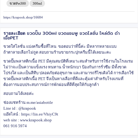
ขวดPet300
300ml
https://krapook.shop/16684
ขวดปั๊ม 300ml ขวดแชมพู ขวดโลชั่น ไหล่ตัด ดำ
รายละเอียด
เนื้อPET
ขวดใส่โลชั่น แบ่งครีมซื้อที่ไหน ขอตอบว่าที่นี้ค่ะ มีหลากหลายแบบ
ถ้าตาลายเลือกไม่ถูด สอบถามร้านขายกระปุกครีมนี้ได้เลยนะคะ
ขวดปั๊มพลาสติกเนื้อ PET มีคุณสมบัติที่เหมาะสมสำหรับการใช้งานในโรงแรม
ไม่ว่าจะเป็นความแข็งแรง ทนทาน น้ำหนักเบา ป้องกันการรั่วซึม มีทั้งขวด
โปร่งใส และเป็นสีทึบ ปลอดภัยต่อสุขภาพ และสามารถรีไซเคิลได้ การเลือกใช้
ขวดปั๊มพลาสติกเนื้อ PET จึงเป็นทางเลือกที่ดีและคุ้มค่าสำหรับโรงแรมที่
ต้องการมอบประสบการณ์การพักผ่อนที่ดีที่สุดให้กับลูกค้า
สอบถามได้เลยค่ะ
ช่องแชทร้าน m.me/asiabottle
Line id : @krapook
แอ๊ดไลน์ : https://lin.ee/VhiyC9t
web site : www.krapook.shop
061 916 5974