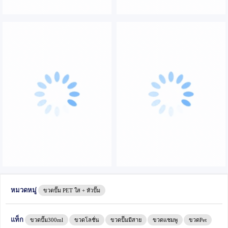
หมวดหมู่
ขวดปั๊ม PET ใส + หัวปั๊ม
แท็ก
ขวดปั๊ม300ml
ขวดโลชั่น
ขวดป้๊มมีสาย
ขวดแชมพู
ขวดPet