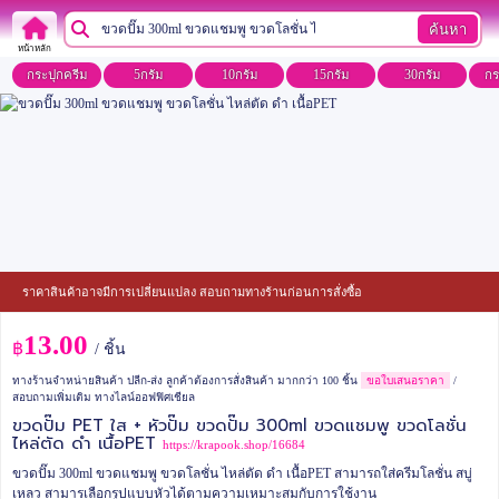
ค้นหา
หน้าหลัก
กระปุกครีม
5กรัม
10กรัม
15กรัม
30กรัม
กร
ราคาสินค้าอาจมีการเปลี่ยนแปลง สอบถามทางร้านก่อนการสั่งซื้อ
13.00
฿
/ ชิ้น
ทางร้านจำหน่ายสินค้า ปลีก-ส่ง ลูกค้าต้องการสั่งสินค้า มากกว่า 100 ชิ้น
ขอใบเสนอราคา
/
สอบถามเพิ่มเติม ทางไลน์ออฟฟิศเชียล
ขวดปั๊ม PET ใส + หัวปั๊ม ขวดปั๊ม 300ml ขวดแชมพู ขวดโลชั่น
ไหล่ตัด ดำ เนื้อPET
https://krapook.shop/16684
ขวดปั๊ม 300ml ขวดแชมพู ขวดโลชั่น ไหล่ตัด ดำ เนื้อPET
สามารถใส่ครีมโลชั่น สบู่
เหลว สามารเลือกรูปแบบหัวได้ตามความเหมาะสมกับการใช้งาน