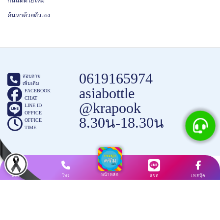
กันแดดใยไหม
ค้นหาด้วยตัวเอง
0619165974
สอบถาม
เพิ่มเติม
asiabottle
FACEBOOK
CHAT
@krapook
LINE ID
OFFICE
8.30น-18.30น
OFFICE
TIME
COPYRIGHT ©2015 - 2025
กระปุกครีม.com
.
ขายกระปุกครีม
หน้าหลัก
สินค้าอื่นๆ
โทร
แชท
เฟสบุ๊ค
ศูนย์รวมบรรจุภัณฑ์เครื่องสำอาง - สาขา
ตลาดไท/ตลาดไอยรา
รังสิต
คลองหลวง ปทุมธานี . จัดส่งทั่วประเทศไทย - ลาว - กัมพูชา
ออกแบบเว็บไซต์
โดย
IB.CO.TH
รับทำเว็บไซต์ SME
รับทำ SEO