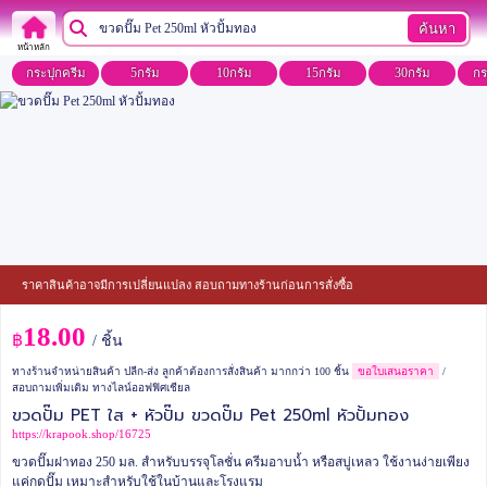
ค้นหา
หน้าหลัก
กระปุกครีม
5กรัม
10กรัม
15กรัม
30กรัม
กร
ราคาสินค้าอาจมีการเปลี่ยนแปลง สอบถามทางร้านก่อนการสั่งซื้อ
18.00
฿
/ ชิ้น
ทางร้านจำหน่ายสินค้า ปลีก-ส่ง ลูกค้าต้องการสั่งสินค้า มากกว่า 100 ชิ้น
ขอใบเสนอราคา
/
สอบถามเพิ่มเติม ทางไลน์ออฟฟิศเชียล
ขวดปั๊ม PET ใส + หัวปั๊ม ขวดปั๊ม Pet 250ml หัวปั้มทอง
https://krapook.shop/16725
ขวดปั๊มฝาทอง 250 มล. สำหรับบรรจุโลชั่น ครีมอาบน้ำ หรือสบู่เหลว ใช้งานง่ายเพียง
แค่กดปั๊ม เหมาะสำหรับใช้ในบ้านและโรงแรม