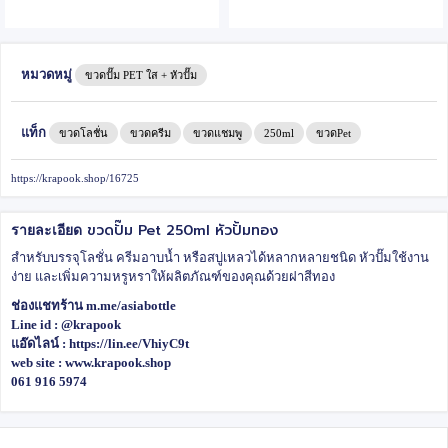
หมวดหมู่
ขวดปั๊ม PET ใส + หัวปั๊ม
แท็ก
ขวดโลชั่น
ขวดครีม
ขวดแชมพู
250ml
ขวดPet
https://krapook.shop/16725
ขวดปั๊ม Pet 250ml หัวปั้มทอง
รายละเอียด
สำหรับบรรจุโลชั่น ครีมอาบน้ำ หรือสบู่เหลวได้หลากหลายชนิด หัวปั๊มใช้งาน
ง่าย และเพิ่มความหรูหราให้ผลิตภัณฑ์ของคุณด้วยฝาสีทอง
ช่องแชทร้าน m.me/asiabottle
Line id : @krapook
แอ๊ดไลน์ : https://lin.ee/VhiyC9t
web site : www.krapook.shop
061 916 5974