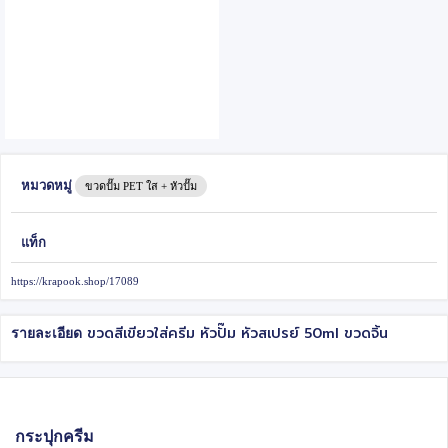
หมวดหมู่
ขวดปั๊ม PET ใส + หัวปั๊ม
แท็ก
https://krapook.shop/17089
ขวดสีเขียวใส่ครีม หัวปั๊ม หัวสเปรย์ 50ml ขวดจิ้น
รายละเอียด
กระปุกครีม