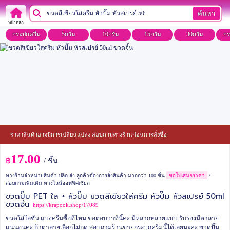
ค้นหา
หน้าหลัก
กระปุกครีม
5กรัม
10กรัม
15กรัม
30กรัม
กร
ราคาสินค้าอาจมีการเปลี่ยนแปลง สอบถามทางร้านก่อนการสั่งซื้อ
17.00
฿
/ ชิ้น
ทางร้านจำหน่ายสินค้า ปลีก-ส่ง ลูกค้าต้องการสั่งสินค้า มากกว่า 100 ชิ้น
ขอใบเสนอราคา
/
สอบถามเพิ่มเติม ทางไลน์ออฟฟิศเชียล
ขวดปั๊ม PET ใส + หัวปั๊ม ขวดสีเขียวใส่ครีม หัวปั๊ม หัวสเปรย์ 50ml
ขวดจิ้น
https://krapook.shop/17089
ขวดใส่โลชั่น แบ่งครีมซื้อที่ไหน ขอตอบว่าที่นี้ค่ะ มีหลากหลายแบบ รับรองมีตาลาย
แน่นอนค่ะ
ถ้าตาลายเลือกไม่ถูด สอบถามร้านขายกระปุกครีมนี้ได้เลยนะคะ
ขวดปั๊ม