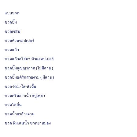
แบบขวด
ขวดปั๊ม
ขวดเซรั่ม
ขวดหัวดรอปเปอร์
ขวดแก้ว
ขวดแก้วอโร่มา-หัวดรอปเปอร์
ขวดปั๊มสูญญากาศ (ไม่มีสาย )
ขวดปั๊มอคิริกสวยงาม ( มีสาย )
ขวด-PET-ใส-หัวปั๊ม
ขวดครีมอาบน้ำ สบู่เหลว
ขวดโลชั่น
ขวดน้ำยาล้างจาน
ขวด พิมเสนน้ำ ขวดยาหม่อง