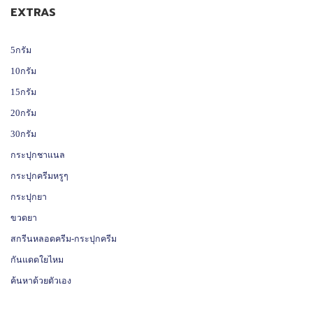
EXTRAS
5กรัม
10กรัม
15กรัม
20กรัม
30กรัม
กระปุกชาแนล
กระปุกครีมหรูๆ
กระปุกยา
ขวดยา
สกรีนหลอดครีม-กระปุกครีม
กันแดดใยไหม
ค้นหาด้วยตัวเอง