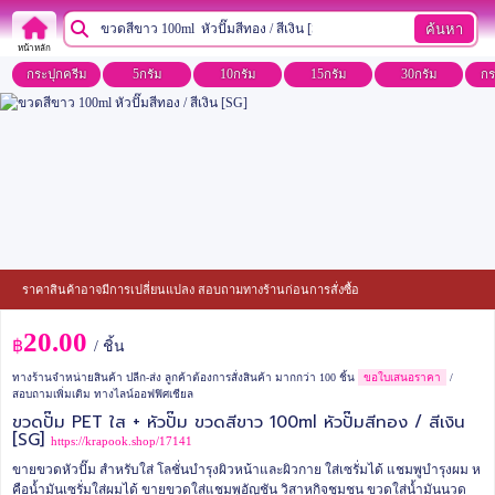
ค้นหา
หน้าหลัก
กระปุกครีม
5กรัม
10กรัม
15กรัม
30กรัม
กร
ราคาสินค้าอาจมีการเปลี่ยนแปลง สอบถามทางร้านก่อนการสั่งซื้อ
20.00
฿
/ ชิ้น
ทางร้านจำหน่ายสินค้า ปลีก-ส่ง ลูกค้าต้องการสั่งสินค้า มากกว่า 100 ชิ้น
ขอใบเสนอราคา
/
สอบถามเพิ่มเติม ทางไลน์ออฟฟิศเชียล
ขวดปั๊ม PET ใส + หัวปั๊ม ขวดสีขาว 100ml หัวปั๊มสีทอง / สีเงิน
[SG]
https://krapook.shop/17141
ขายขวดหัวปั๊ม สำหรับใส่ โลชั่นบำรุงผิวหน้าและผิวกาย ใส่เซรั่มได้ แชมพูบำรุงผม ห
คือน้ำมันเซรั่มใส่ผมได้
ขายขวดใส่แชมพูอัญชัน วิสาหกิจชุมชน ขวดใส่น้ำมันนวด