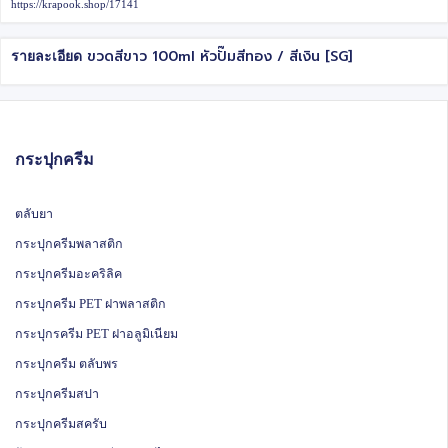
https://krapook.shop/17141
ขวดสีขาว 100ml หัวปั๊มสีทอง / สีเงิน [SG]
รายละเอียด
กระปุกครีม
ตลับยา
กระปุกครีมพลาสติก
กระปุกครีมอะคริลิค
กระปุกครีม PET ฝาพลาสติก
กระปุกรครีม PET ฝาอลูมิเนียม
กระปุกครีม ตลับพร
กระปุกครีมสปา
กระปุกครีมสครับ