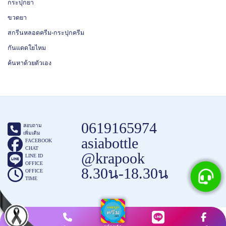
กระปุกยา
ขวดยา
สกรีนหลอดครีม-กระปุกครีม
กันแดดใยไหม
ค้นหาด้วยตัวเอง
0619165974
สอบถาม
เพิ่มเติม
asiabottle
FACEBOOK
CHAT
@krapook
LINE ID
OFFICE
8.30น-18.30น
OFFICE
TIME
COPYRIGHT ©2015 - 2025
กระปุกครีม.com
.
ขายกระปุกครีม