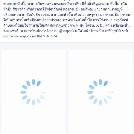
ขวดแบบหัวปั๊ม
ขวด: เป็นขวดทรงกระบอกสีขาวทึบ มีพื้นผิวที่ดูเงางาม
หัวปั๊ม: เป็น
หัวปั๊มสีขาวสำหรับการกดใช้ผลิตภัณฑ์
คอขวด: มีแถบสีทองเงางามตกแต่งอยู่ที่
บริเวณคอขวด ตัดกับสีขาวของขวดและหัวปั๊ม เพิ่มความหรูหรา
ฝาครอบ: มีฝาครอบ
ใสปิดทับหัวปั๊มเพื่อป้องกันสิ่งสกปรกและการกดโดยไม่ตั้งใจ
การใช้งาน: บรรจุภัณฑ์
ลักษณะนี้นิยมใช้สำหรับใส่ผลิตภัณฑ์ดูแลผิวต่างๆ เช่น โลชั่น, เซรั่ม, ครีม หรือรองพื้น
ช่องแชทร้าน m.me/asiabottle
Line id : @krapook
แอ๊ดไลน์ : https://lin.ee/VhiyC9t
web
site : www.krapook.net
061 916 5974