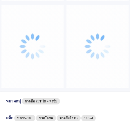
หมวดหมู่
ขวดปั๊ม PET ใส + หัวปั๊ม
แท็ก
ขวดPet100
ขวดโลชั่น
ขวดปั๊มโลชั่น
100ml