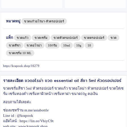
หมวดหมู่
ขวดแก้วอโร่มา-หัวดรอปเปอร์
แท็ก
ขวดแก้ว
ขวดเซรั่ม
ขวดหัวดรอปเปอร์
ขวดดรอปเปอร์
ขวด
ขวดสีชา
ขวดอโรม่า
10กรัม
10ml
10g
10
ขวดเซรั่ม 10 ML
https://krapook.shop/16279
ขวดอโรม่า ขวด essential oil สีชา 5ml หัวดรอปเปอร์
รายละเอียด
ขวดเซรั่มสีชา 5ml หัวดรอปเปอร์ ขวดแก้ว ขวดอโลม่า หัวดรอปเปอร์ ขวดใส่เซ
รั่ม เซรั่มทองคำ เซรั่มทาผิวหน้า เซรั่มทาฝา ขนาด10g คอเงิน
สอบถามได้เลยค่ะ
ช่องแชทร้าน m.me/asiabottle
Line id : @krapook
แอ๊ดไลน์ : https://lin.ee/VhiyC9t
web site : www.krapook.shop