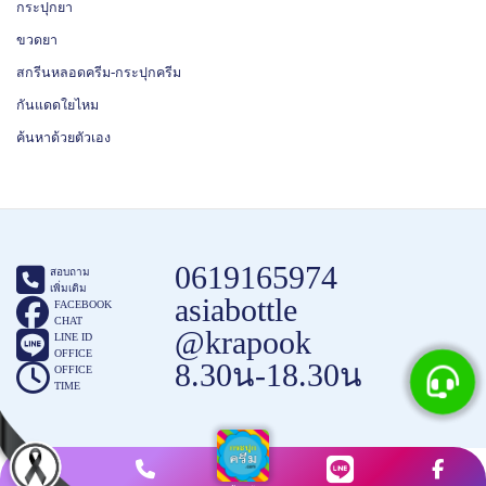
กระปุกยา
ขวดยา
สกรีนหลอดครีม-กระปุกครีม
กันแดดใยไหม
ค้นหาด้วยตัวเอง
0619165974
สอบถาม
เพิ่มเติม
asiabottle
FACEBOOK
CHAT
@krapook
LINE ID
OFFICE
8.30น-18.30น
OFFICE
TIME
COPYRIGHT ©2015 - 2025
กระปุกครีม.com
.
ขายกระปุกครีม