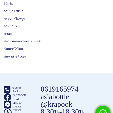
30กรัม
กระปุกชาแนล
กระปุกครีมหรูๆ
กระปุกยา
ขวดยา
สกรีนหลอดครีม-กระปุกครีม
กันแดดใยไหม
ค้นหาด้วยตัวเอง
0619165974
สอบถาม
เพิ่มเติม
asiabottle
FACEBOOK
CHAT
@krapook
LINE ID
OFFICE
8.30น-18.30น
OFFICE