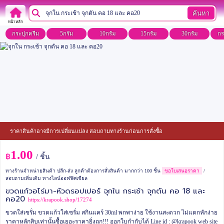
ค้นหา
หน้าหลัก
กระปุกครีม
5กรัม
10กรัม
15กรัม
30กรัม
กร
ราคาสินค้าอาจมีการเปลี่ยนแปลง สอบถามทางร้านก่อนการสั่งซื้อ
1.00
฿
/ ชิ้น
ทางร้านจำหน่ายสินค้า ปลีก-ส่ง ลูกค้าต้องการสั่งสินค้า มากกว่า 100 ชิ้น
ขอใบเสนอราคา
/
สอบถามเพิ่มเติม ทางไลน์ออฟฟิศเชียล
ขวดแก้วอโร่มา-หัวดรอปเปอร์ จุกใน กระเช้า จุกตัน คอ 18 และ
คอ20
https://krapook.shop/17274
ขวดใส่เซรั่ม ขวดแก้วใส่เซรั่ม สกินแคร์ 30ml พกพาง่าย ใช้งานสะดวก ไม่แตกหักง่าย
ราคาหลักสิบเท่านั้นซื้อเยอะราคายิ่งถูก!!!
ออกใบกำกับได้
Line id : @krapook
web site