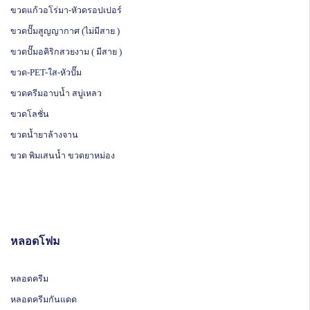
ขวดแก้วอโร่มา-หัวดรอปเปอร์
ขวดปั๊มสูญญากาศ (ไม่มีสาย )
ขวดปั๊มอคิริกสวยงาม ( มีสาย )
ขวด-PET-ใส-หัวปั๊ม
ขวดครีมอาบน้ำ สบู่เหลว
ขวดโลชั่น
ขวดน้ำยาล้างจาน
ขวด พิมเสนน้ำ ขวดยาหม่อง
หลอดโฟม
หลอดครีม
หลอดครีมกันแดด