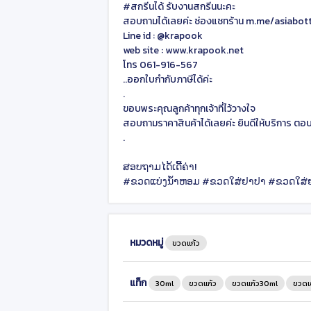
#สกรีนได้ รับงานสกรีนนะคะ
สอบถามได้เลยค่ะ ช่องแชทร้าน m.me/asiabot
Line id : @krapook
web site : www.krapook.net
โทร 061-916-567
..ออกใบกำกับภาษีได้ค่ะ
.
ขอบพระคุณลูกค้าทุกเจ้าที่ไว้วางใจ
สอบถามราคาสินค้าได้เลยค่ะ ยินดีให้บริการ ตอ
.
ສອບຖາມໄດ້ເດີ້ຄ່າ!
#ຂວດແບ່ງນ້ຳຫອມ #ຂວດໃສ່ຢາປາ #ຂວດໃສ່
หมวดหมู่
ขวดแก้ว
แท็ก
30ml
ขวดแก้ว
ขวดแก้ว30ml
ขวดเซ