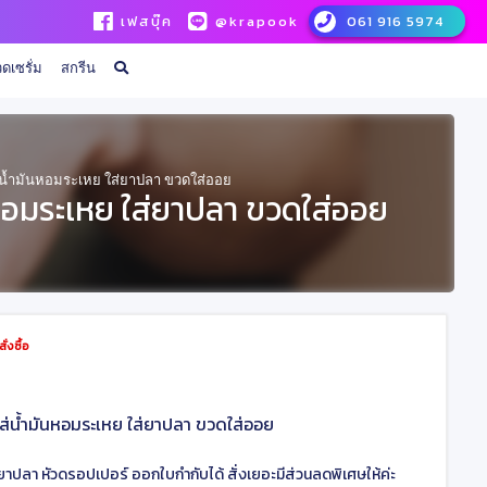
เฟสบุ๊ค
@krapook
061 916 5974
ดเซรั่ม
สกรีน
ส่น้ำมันหอมระเหย ใส่ยาปลา ขวดใส่ออย
นหอมระเหย ใส่ยาปลา ขวดใส่ออย
่งซื้อ
ใส่น้ำมันหอมระเหย ใส่ยาปลา ขวดใส่ออย
่ยาปลา หัวดรอปเปอร์ ออกใบกำกับได้ สั่งเยอะมีส่วนลดพิเศษให้ค่ะ