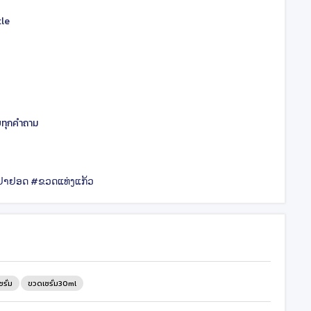
tle
บทุกคำถาม
ຢາຢອດ #ຂວດແທ່ງແກ້ວ
รั่ม
ขวดเซรั่ม30ml