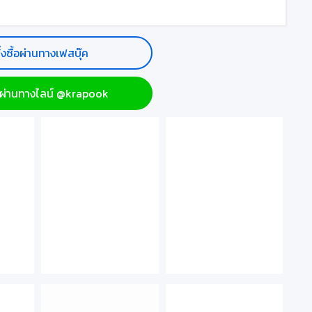
ั่งซื้อผ่านทางเฟสบุ๊ค
ื้อผ่านทางไลน์ @krapook