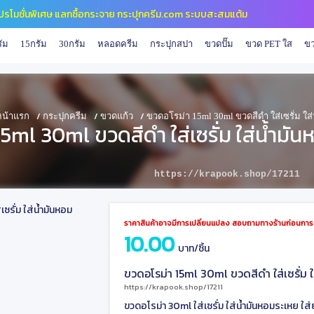
ปี โปรโมชั่นพิเศษ แลกซื้อกระจาย กระปุกครีม.com ระบบสะสมแต้ม
ัม
15กรัม
30กรัม
หลอดครีม
กระปุกสปา
ขวดปั๊ม
ขวด PET ใส
ขว
/
/
/
หน้าแรก
กระปุกครีม
ขวดแก้ว
ขวดอโรม่า 15ml 30ml ขวดสีดำ ใส่เซรั่ม ใ
5ml 30ml ขวดสีดำ ใส่เซรั่ม ใส่น้ำมั
https://krapook.shop/17211
ราคาสินค้าอาจมีการเปลี่ยนแปลง สอบถามทางร้านก่อนการสั
10.00
บาท/ชิ้น
ขวดอโรม่า 15ml 30ml ขวดสีดำ ใส่เซรั่ม 
https://krapook.shop/17211
ขวดอโรม่า 30ml ใส่เซรั่ม ใส่น้ำมันหอมระเหย ใส