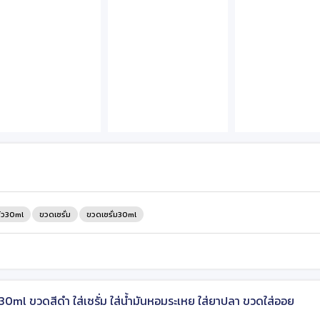
้ว30ml
ขวดเซรั่ม
ขวดเซรั่ม30ml
0ml ขวดสีดำ ใส่เซรั่ม ใส่น้ำมันหอมระเหย ใส่ยาปลา ขวดใส่ออย