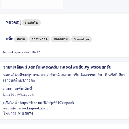
หมวดหมู่
งานสกรีน
แท็ก
สกรีน
สกรีนหลอด
หลอดครีม
Screenlogo
https://krapook.shop/16212
รับสกรีนหลอดครีม หลอดโฟมสีชมพู พร้อมสกรีน
รายละเอียด
หลอดโฟมสีชมพูขนาด 100g ที่มาด้วยงานสกรีน ต้องการสกรีน 1สี หรือสีเดียว
เรายินดีให้บริการค่ะ
สอบถามเพิ่มเติมที่
Line id : @krapook
แอ๊ดไลน์ :
https://line.me/R/ti/p/%40krapook
web site :
www.krapook.shop
โทร 061-916-5974