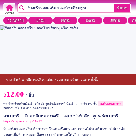
ค้นหา
หน้าหลัก
กระปุกครีม
5กรัม
10กรัม
15กรัม
30กรัม
กร
ราคาสินค้าอาจมีการเปลี่ยนแปลง สอบถามทางร้านก่อนการสั่งซื้อ
12.00
฿
/ ชิ้น
ทางร้านจำหน่ายสินค้า ปลีก-ส่ง ลูกค้าต้องการสั่งสินค้า มากกว่า 100 ชิ้น
ขอใบเสนอราคา
/
สอบถามเพิ่มเติม ทางไลน์ออฟฟิศเชียล
งานสกรีน รับสกรีนหลอดครีม หลอดโฟมสีชมพู พร้อมสกรีน
https://krapook.shop/16212
รับสกรีนหลอดครีม ต้องการสกรีนลงแพ๊คเกจแบบหลอดโฟม แจ้งเรามาได้เลยค่ะ
หลอดเนื้อด้าน หลอดเนื้อเงา เราพร้อมดูแลให้บริการนะคะ