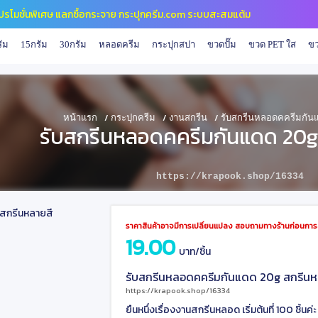
รับโฉมเว็บไซต์ใหม่ หาสินค้าง่ายขึ้น
ัม
15กรัม
30กรัม
หลอดครีม
กระปุกสปา
ขวดปั๊ม
ขวด PET ใส
ขว
/
/
/
หน้าแรก
กระปุกครีม
งานสกรีน
รับสกรีนหลอดคครีมกันแ
รับสกรีนหลอดคครีมกันแดด 20g
https://krapook.shop/16334
ราคาสินค้าอาจมีการเปลี่ยนแปลง สอบถามทางร้านก่อนการสั
19.00
บาท/ชิ้น
รับสกรีนหลอดคครีมกันแดด 20g สกรีนห
https://krapook.shop/16334
ยืนหนึ่งเรื่องงานสกรีนหลอด เริ่มต้นที่ 100 ชิ้นค่ะ