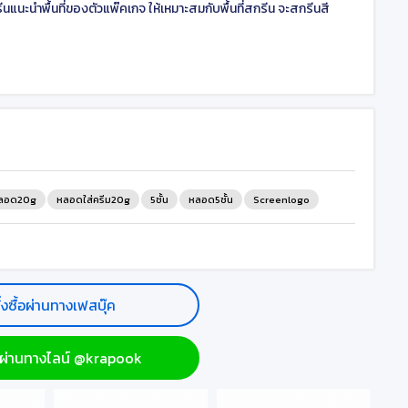
นแนะนำพื้นที่ของตัวแพ๊คเกจ ให้เหมาะสมกับพื้นที่สกรีน จะสกรีนสี
ลอด20g
หลอดใส่ครีม20g
5ชั้น
หลอด5ชั้น
Screenlogo
ั่งซื้อผ่านทางเฟสบุ๊ค
ื้อผ่านทางไลน์ @krapook