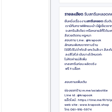
รายละเอียด
รับสกรีนหลอดคค
ยืนหนึ่งเรื่องงาน
สกรีนหลอด
เริ่มต้น
เรามีทีมกราฟฟิคแนะนำ มีผู้เชี่ยวช
จะสกรีนสีเดียว หรือหลายสีก็ได้นะค
สีสวยติดทน หรูหนา
สอบถาม Line : @krapook
ลักษณะพิเศษจากทางร้าน
ใช้สีได้ไม่จำกัดสี ยกเว้นสีเงา สีสะ
ลงสีไฮไล่ เข้มบางได้หมดค่ะ
ไม่คิดค่าแม่สีเพิ่ม
เทสสกรีนก่อน ผลิตจริง
ฟรี !! บล๊อค
สอบถามเพิ่มเติม
ช่องแชทร้าน
m.me/asiabottle
Line id : @krapook
แอ๊ดไลน์ :
https://line.me/R/ti
web site :
www.krapook.shop
โทร 061-916-5974