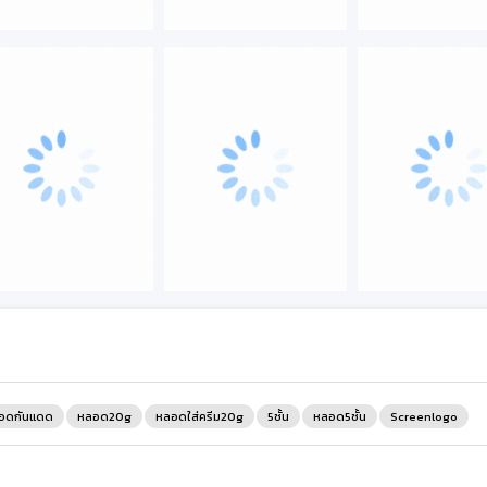
อดกันแดด
หลอด20g
หลอดใส่ครีม20g
5ชั้น
หลอด5ชั้น
Screenlogo