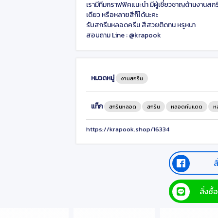
เรามีทีมกราฟฟิคแนะนำ มีผู้เชี่ยวชาญด้านงานสกรี
เดียว หรือหลายสีก็ได้นะคะ
รับสกรีนหลอดครีม สีสวยติดทน หรูหนา
สอบถาม Line : @krapook
หมวดหมู่
งานสกรีน
แท็ก
สกรีนหลอด
สกรีน
หลอดกันแดด
ห
https://krapook.shop/16334
ส
สั่งซ