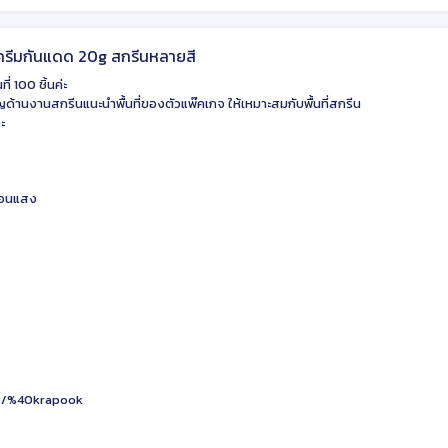
รีมกันแดด 20g สกรีนหลายสี
ที่ 100 ชิ้นค่ะ
าญด้านงานสกรีนแนะนำพื้นที่ของตัวแพ๊คเกจ ให้เหมาะสมกับพื้นที่สกรีน
ะ
ท้อนแสง
/p/%40krapook