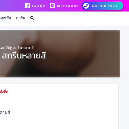
เฟสบุ๊ค
@krapook
061 916 5974
ดเซรั่ม
สกรีน
ดด 20g สกรีนหลายสี
 สกรีนหลายสี
่งซื้อ
ลายสี