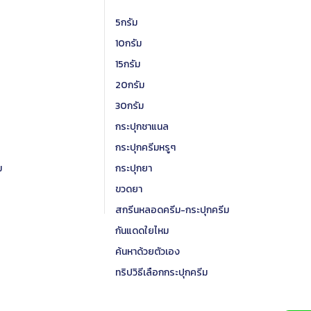
5กรัม
10กรัม
15กรัม
20กรัม
30กรัม
กระปุกชาแนล
กระปุกครีมหรูๆ
ม
กระปุกยา
ขวดยา
สกรีนหลอดครีม-กระปุกครีม
กันแดดใยไหม
ค้นหาด้วยตัวเอง
ทริปวิธีเลือกกระปุกครีม