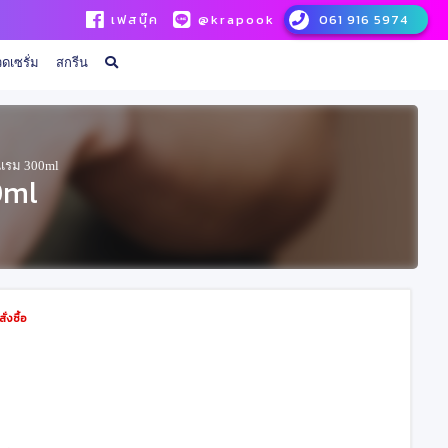
เฟสบุ๊ค
@krapook
061 916 5974
ดเซรั่ม
สกรีน
แรม 300ml
0ml
่งซื้อ