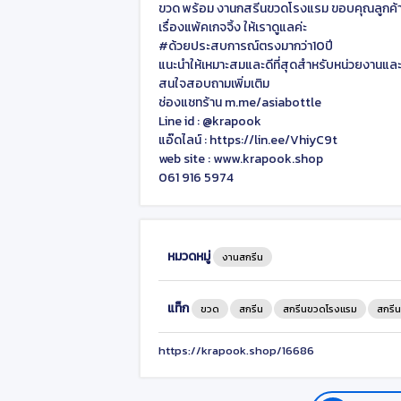
ขวด พร้อม งานกสรีนขวดโรงแรม ขอบคุณลูกค้าที
เรื่องแพ้คเกจจิ้ง ให้เราดูแลค่ะ
#ด้วยประสบการณ์ตรงมากว่า10ปี
แนะนำให้เหมาะสมและดีที่สุดสำหรับหน่วยงานและอ
สนใจสอบถามเพิ่มเติม
ช่องแชทร้าน m.me/asiabottle
Line id : @krapook
แอ๊ดไลน์ : https://lin.ee/VhiyC9t
web site : www.krapook.shop
061 916 5974
หมวดหมู่
งานสกรีน
แท็ก
ขวด
สกรีน
สกรีนขวดโรงแรม
สกรี
https://krapook.shop/16686