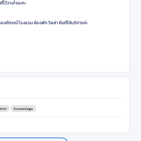
่ไว้วางใจนะคะ
งค์กรณ์ โรงแรม ห้องพัก วิลล่า ยินดีให้บริการค่ะ
นขวด
Screenlogo