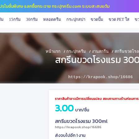
ปี โปรโมชั่นพิเศษ แลกซื้อกระจาย กระปุกครีม.com ระบบสะสมแต้ม
ัม
15กรัม
30กรัม
หลอดครีม
กระปุกสปา
ขวดปั๊ม
ขวด PET ใส
ขว
/
/
/
หน้าแรก
กระปุกครีม
งานสกรีน
สกรีนขวดโรง
สกรีนขวดโรงแรม 30
https://krapook.shop/16686
ราคาสินค้าอาจมีการเปลี่ยนแปลง สอบถามทางร้านก่อนการสั
3.00
บาท/ชิ้น
สกรีนขวดโรงแรม 300ml
https://krapook.shop/16686
ส่งจบไปอีก 1 งาน