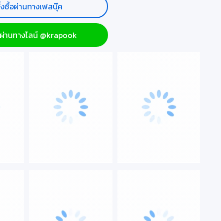
ั่งซื้อผ่านทางเฟสบุ๊ค
ื้อผ่านทางไลน์ @krapook