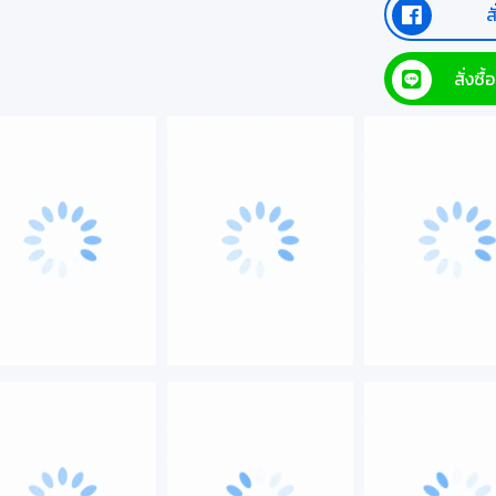
ส
สั่งซ