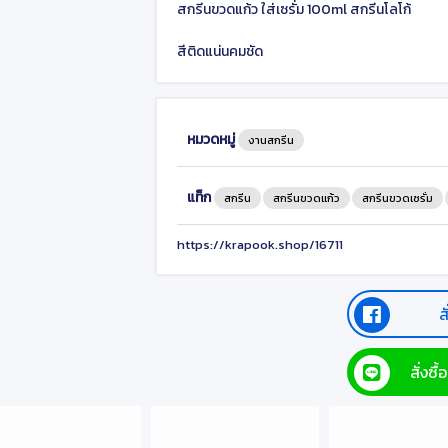
สกรีนขวดแก้ว ใส่เซรั่ม 100ml สกรีนโลโก้
สีติดแน่นคมชัด
หมวดหมู่
งานสกรีน
แท็ก
สกรีน
สกรีนขวดแก้ว
สกรีนขวดเซรั่ม
https://krapook.shop/16711
ส
สั่งซ