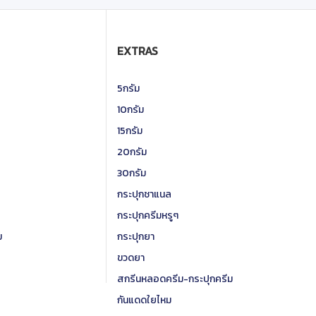
EXTRAS
5กรัม
10กรัม
15กรัม
20กรัม
30กรัม
กระปุกชาแนล
กระปุกครีมหรูๆ
ม
กระปุกยา
ขวดยา
สกรีนหลอดครีม-กระปุกครีม
กันแดดใยไหม