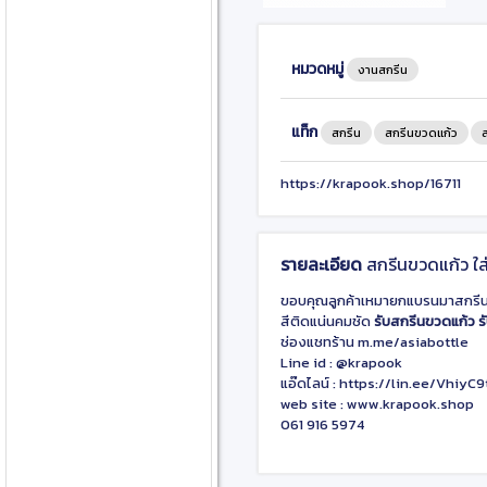
หมวดหมู่
งานสกรีน
แท็ก
สกรีน
สกรีนขวดแก้ว
https://krapook.shop/16711
รายละเอียด
สกรีนขวดแก้ว ใส่
ขอบคุณลูกค้าเหมายกแบรนมาสกรีนที่
สีติดแน่นคมชัด
รับสกรีนขวดแก้ว
ร
ช่องแชทร้าน m.me/asiabottle
Line id : @krapook
แอ๊ดไลน์ : https://lin.ee/VhiyC9
web site : www.krapook.shop
061 916 5974