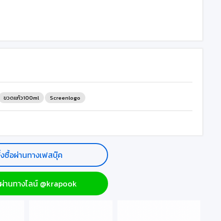
ขวดแก้ว100ml
Screenlogo
ั่งซื้อผ่านทางเฟสบุ๊ค
ื้อผ่านทางไลน์ @krapook