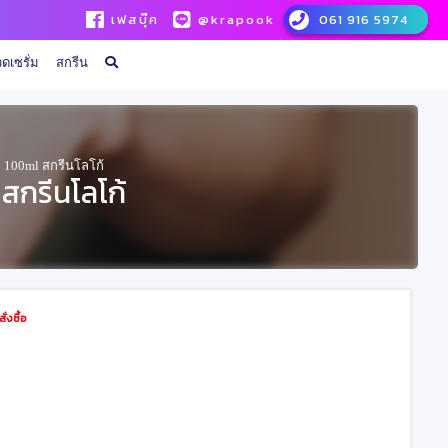
เฟสบุ๊ค
@krapook
061 916 5974
ดเซรั่ม
สกรีน
ม 100ml สกรีนโลโก้
 สกรีนโลโก้
่งซื้อ