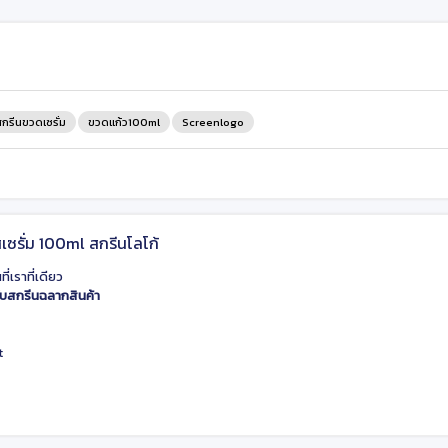
สกรีนขวดเซรั่ม
ขวดแก้ว100ml
Screenlogo
เซรั่ม 100ml สกรีนโลโก้
เราที่เดียว
ับสกรีนฉลากสินค้า
t