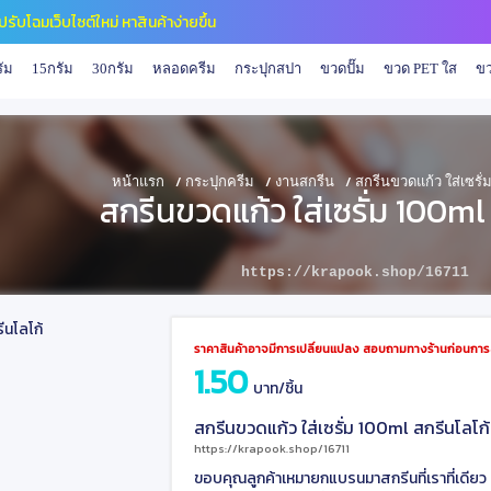
รับโฉมเว็บไซต์ใหม่ หาสินค้าง่ายขึ้น
ัม
15กรัม
30กรัม
หลอดครีม
กระปุกสปา
ขวดปั๊ม
ขวด PET ใส
ขว
/
/
/
หน้าแรก
กระปุกครีม
งานสกรีน
สกรีนขวดแก้ว ใส่เซรั่
สกรีนขวดแก้ว ใส่เซรั่ม 100ml
https://krapook.shop/16711
ราคาสินค้าอาจมีการเปลี่ยนแปลง สอบถามทางร้านก่อนการสั
1.50
บาท/ชิ้น
สกรีนขวดแก้ว ใส่เซรั่ม 100ml สกรีนโลโก้
https://krapook.shop/16711
ขอบคุณลูกค้าเหมายกแบรนมาสกรีนที่เราที่เดียว