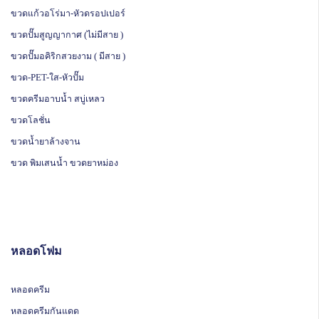
ขวดแก้วอโร่มา-หัวดรอปเปอร์
ขวดปั๊มสูญญากาศ (ไม่มีสาย )
ขวดปั๊มอคิริกสวยงาม ( มีสาย )
ขวด-PET-ใส-หัวปั๊ม
ขวดครีมอาบน้ำ สบู่เหลว
ขวดโลชั่น
ขวดน้ำยาล้างจาน
ขวด พิมเสนน้ำ ขวดยาหม่อง
หลอดโฟม
หลอดครีม
หลอดครีมกันแดด