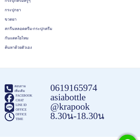
กระปุกครีมหรูๆ
กระปุกยา
ขวดยา
สกรีนหลอดครีม-กระปุกครีม
กันแดดใยไหม
ค้นหาด้วยตัวเอง
0619165974
สอบถาม
เพิ่มเติม
asiabottle
FACEBOOK
CHAT
@krapook
LINE ID
OFFICE
8.30น-18.30น
OFFICE
TIME