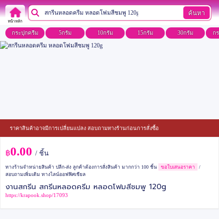
ค้นหา
หน้าหลัก
กระปุกครีม
5กรัม
10กรัม
15กรัม
30กรัม
กร
ราคาสินค้าอาจมีการเปลี่ยนแปลง สอบถามทางร้านก่อนการสั่งซื้อ
0.00
฿
/ ชิ้น
ทางร้านจำหน่ายสินค้า ปลีก-ส่ง ลูกค้าต้องการสั่งสินค้า มากกว่า 100 ชิ้น
ขอใบเสนอราคา
/
สอบถามเพิ่มเติม ทางไลน์ออฟฟิศเชียล
งานสกรีน สกรีนหลอดครีม หลอดโฟมสีชมพู 120g
https://krapook.shop/17093