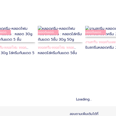
นแดด
หลอดกันแดด
หลอดกันแดด
งานสกรีน
หลอดกันแดด
รับสกรีนหลอดครีม
รีม-หลอดโฟม
หลอด
หลอดครีม-หลอดโฟม
หลอด
30g ใส่ครีมกันแดด 5
หลอดใส่ครีมกันแดด 5ชั้น
กันแดด
30g 50g
Loading...
สอบถามเพิ่มเติมได้ที่