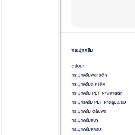
กระปุกครีม
ตลับยา
กระปุกครีมพลาสติก
กระปุกครีมอะคริลิค
กระปุกครีม PET ฝาพลาสติก
กระปุกรครีม PET ฝาอลูมิเนียม
กระปุกครีม ตลับพร
กระปุกครีมสปา
กระปุกครีมสครับ