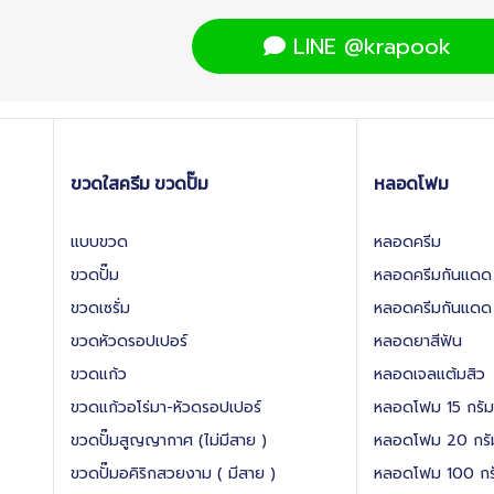
LINE @krapook
ขวดใสครีม ขวดปั๊ม
หลอดโฟม
แบบขวด
หลอดครีม
ขวดปั๊ม
หลอดครีมกันแดด
ขวดเซรั่ม
หลอดครีมกันแดด
ขวดหัวดรอปเปอร์
หลอดยาสีฟัน
ขวดแก้ว
หลอดเจลแต้มสิว
ขวดแก้วอโร่มา-หัวดรอปเปอร์
หลอดโฟม 15 กรัม
ขวดปั๊มสูญญากาศ (ไม่มีสาย )
หลอดโฟม 20 กรั
ขวดปั๊มอคิริกสวยงาม ( มีสาย )
หลอดโฟม 100 กร