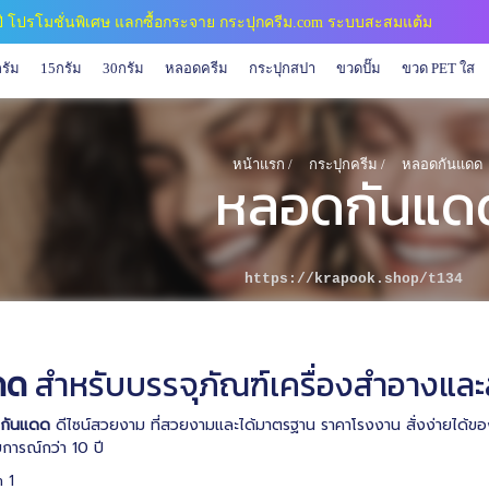
1 ปี โปรโมชั่นพิเศษ แลกซื้อกระจาย กระปุกครีม.com ระบบสะสมแต้ม
รัม
15กรัม
30กรัม
หลอดครีม
กระปุกสปา
ขวดปั๊ม
ขวด PET ใส
หน้าแรก /
กระปุกครีม /
หลอดกันแดด
หลอดกันแด
https://krapook.shop/t134
ดด
สำหรับบรรจุภัณฑ์เครื่องสำอางและ
กันแดด
ดีไซน์สวยงาม ที่สวยงามและได้มาตรฐาน ราคาโรงงาน สั่งง่ายได้ขอ
การณ์กว่า 10 ปี
า 1