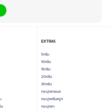
EXTRAS
5กรัม
10กรัม
15กรัม
20กรัม
30กรัม
กระปุกชาแนล
ม
กระปุกครีมหรูๆ
ัม
กระปุกยา