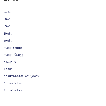
5กรัม
10กรัม
15กรัม
20กรัม
30กรัม
กระปุกชาแนล
กระปุกครีมหรูๆ
กระปุกยา
ขวดยา
สกรีนหลอดครีม-กระปุกครีม
กันแดดใยไหม
ค้นหาด้วยตัวเอง