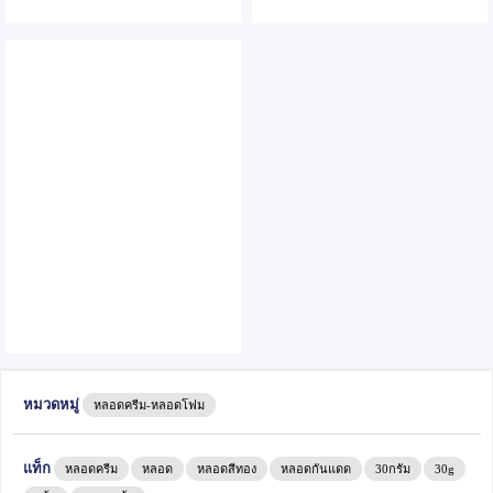
หมวดหมู่
หลอดครีม-หลอดโฟม
แท็ก
หลอดครีม
หลอด
หลอดสีทอง
หลอดกันแดด
30กรัม
30g