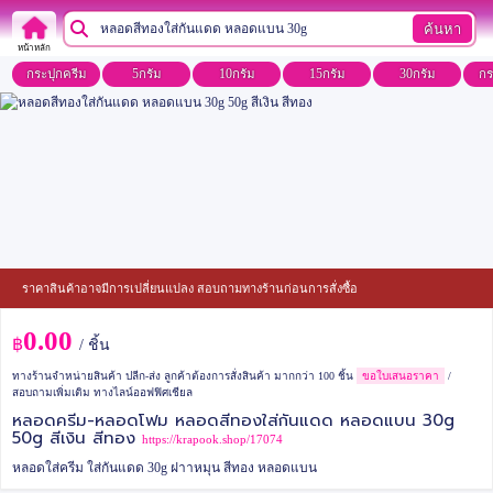
ค้นหา
หน้าหลัก
กระปุกครีม
5กรัม
10กรัม
15กรัม
30กรัม
กร
ราคาสินค้าอาจมีการเปลี่ยนแปลง สอบถามทางร้านก่อนการสั่งซื้อ
0.00
฿
/ ชิ้น
ทางร้านจำหน่ายสินค้า ปลีก-ส่ง ลูกค้าต้องการสั่งสินค้า มากกว่า 100 ชิ้น
ขอใบเสนอราคา
/
สอบถามเพิ่มเติม ทางไลน์ออฟฟิศเชียล
หลอดครีม-หลอดโฟม หลอดสีทองใส่กันแดด หลอดแบน 30g
50g สีเงิน สีทอง
https://krapook.shop/17074
หลอดใส่ครีม ใส่กันแดด 30g ฝาาหมุน สีทอง หลอดแบน