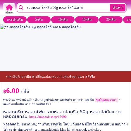
ค้นหา
หน้าหลัก
กระปุกครีม
5กรัม
10กรัม
15กรัม
30กรัม
กร
ราคาสินค้าอาจมีการเปลี่ยนแปลง สอบถามทางร้านก่อนการสั่งซื้อ
6.00
฿
/ ชิ้น
ทางร้านจำหน่ายสินค้า ปลีก-ส่ง ลูกค้าต้องการสั่งสินค้า มากกว่า 100 ชิ้น
ขอใบเสนอราคา
/
สอบถามเพิ่มเติม ทางไลน์ออฟฟิศเชียล
หลอดครีม-หลอดโฟม รวมหลอดใส่ครีม 50g หลอดใส่กันแดด
หลอดใส่ครีม
https://krapook.shop/17090
หลอดส่ครีม ขนาด 50g สำหรับบรรจุครีม โลชั่น กันแดด มีให้เลือกหลายแบบ
สอบถาม
ได้เลยค่ะ
ช่องแชทร้าน m.me/asiabottle
Line id : @krapook
web site :