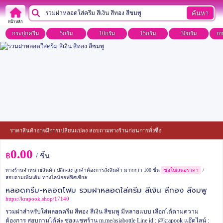
ค้นหา
หน้าหลัก
กระปุกครีม
5กรัม
10กรัม
15กรัม
30กรัม
กร
ราคาสินค้าอาจมีการเปลี่ยนแปลง สอบถามทางร้านก่อนการสั่งซื้อ
0.00
฿
/ ชิ้น
ทางร้านจำหน่ายสินค้า ปลีก-ส่ง ลูกค้าต้องการสั่งสินค้า มากกว่า 100 ชิ้น
ขอใบเสนอราคา
/
สอบถามเพิ่มเติม ทางไลน์ออฟฟิศเชียล
หลอดครีม-หลอดโฟม รวมฝาหลอดใส่ครีม สีเงิน สีทอง สีชมพู
https://krapook.shop/17140
รวมฝาสำหรับใส่หลอดครีม สีทอง สีเงิน สีชมพู มีหลายแบบ เลือกได้ตามความ
ต้องการ สอบถามได้ค่ะ
ช่องแชทร้าน m.me/asiabottle
Line id : @krapook
แอ๊ดไลน์ :