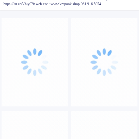
https://lin.ee/VhiyC9t
web site : www.krapook.shop
061 916 5974