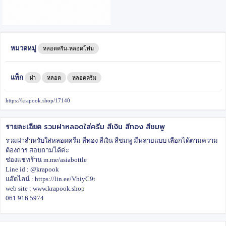
หมวดหมู่
หลอดครีม-หลอดโฟม
แท็ก
ฝา
หลอด
หลอดครีม
https://krapook.shop/17140
รวมฝาหลอดใส่ครีม สีเงิน สีทอง สีชมพู
รายละเอียด
รวมฝาสำหรับใส่หลอดครีม สีทอง สีเงิน สีชมพู มีหลายแบบ เลือกได้ตามความ
ต้องการ สอบถามได้ค่ะ
ช่องแชทร้าน m.me/asiabottle
Line id : @krapook
แอ๊ดไลน์ : https://lin.ee/VhiyC9t
web site : www.krapook.shop
061 916 5974