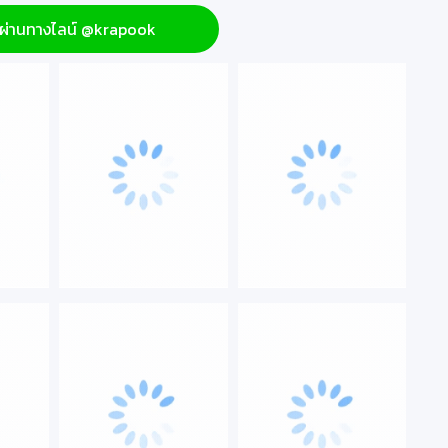
ื้อผ่านทางไลน์ @krapook