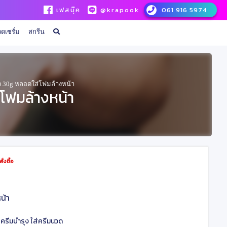
เฟสบุ๊ค
@krapook
061 916 5974
ดเซรั่ม
สกรีน
ว 30g หลอดใส่โฟมล้างหน้า
โฟมล้างหน้า
่งซื้อ
น้า
่ครีมบำรุง ใส่ครีมนวด