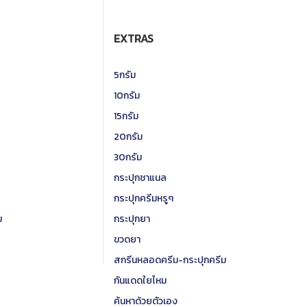
EXTRAS
5กรัม
10กรัม
15กรัม
20กรัม
30กรัม
กระปุกชาแนล
กระปุกครีมหรูๆ
ม
กระปุกยา
ขวดยา
สกรีนหลอดครีม-กระปุกครีม
กันแดดใยไหม
ค้นหาด้วยตัวเอง