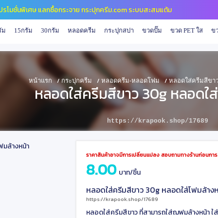
ปี โปรโมชั่นพิเศษ แลกซื้อกระจาย กระปุกครีม.com ระบบสะสมแต้ม
ัม
15กรัม
30กรัม
หลอดครีม
กระปุกสปา
ขวดปั๊ม
ขวด PET ใส
ขว
/
/
/
หน้าแรก
กระปุกครีม
หลอดครีม-หลอดโฟม
หลอดใส่ครีมสีขา
หลอดใส่ครีมสีขาว 30g หลอดใส่
https://krapook.shop/17689
ราคาสินค้าอาจมีการเปลี่ยนแปลง สอบถามทางร้านก่อนการสั
8.00
บาท/ชิ้น
หลอดใส่ครีมสีขาว 30g หลอดใส่โฟมล้างห
https://krapook.shop/17689
หลอดใส่ครีมสีขาว ที่สามารถใส่ฌฟมล้างหน้า ใส