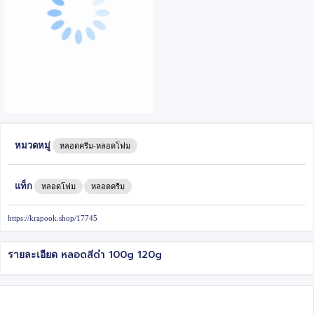
หมวดหมู่
หลอดครีม-หลอดโฟม
แท็ก
หลอดโฟม
หลอดครีม
https://krapook.shop/17745
หลอดสีดำ 100g 120g
รายละเอียด