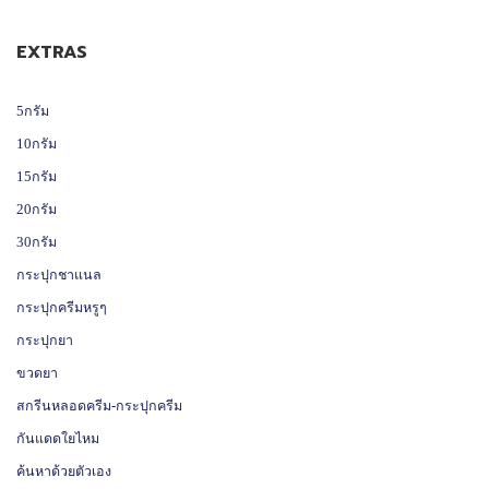
EXTRAS
5กรัม
10กรัม
15กรัม
20กรัม
30กรัม
กระปุกชาแนล
กระปุกครีมหรูๆ
กระปุกยา
ขวดยา
สกรีนหลอดครีม-กระปุกครีม
กันแดดใยไหม
ค้นหาด้วยตัวเอง