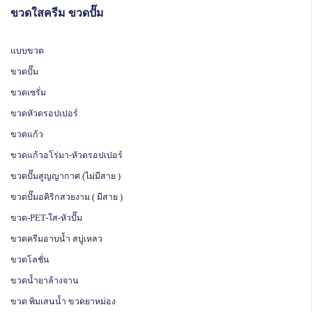
ขวดใสครีม ขวดปั๊ม
แบบขวด
ขวดปั๊ม
ขวดเซรั่ม
ขวดหัวดรอปเปอร์
ขวดแก้ว
ขวดแก้วอโร่มา-หัวดรอปเปอร์
ขวดปั๊มสูญญากาศ (ไม่มีสาย )
ขวดปั๊มอคิริกสวยงาม ( มีสาย )
ขวด-PET-ใส-หัวปั๊ม
ขวดครีมอาบน้ำ สบู่เหลว
ขวดโลชั่น
ขวดน้ำยาล้างจาน
ขวด พิมเสนน้ำ ขวดยาหม่อง