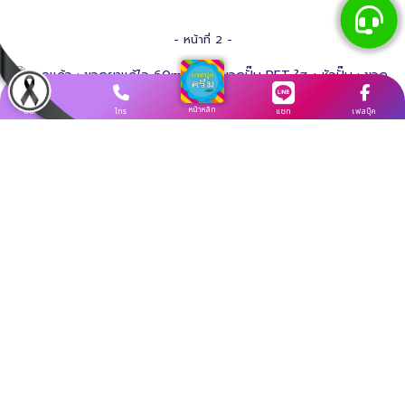
- หน้าที่ 2 -
ขวดยาแก้ไอ 60ml
ขวดแก้ว
หน้าหลัก
7.00
สินค้าอื่นๆ
โทร
แชท
เฟสบุ๊ค
฿
ขวดหัวปั๊มแชมพู
ขวดปั๊ม PET ใส + หัวปั๊ม
120ml 300ml 250ml ขวดใส่ครีมอาบน้ำ
ขวดใส่เซรั่มทาตัว
-.--
฿
กระปุกใส่สครับ
กระปุกครีมพลาสติก
250g 300g สีเหลือง ชมพู
หลอดใส่ครีมสีขาว
หลอดครีม-หลอดโฟม
-.--
฿
30g หลอดใส่โฟมล้างหน้า
8.00
฿
ขวดแก้วใส่เซรั่ม 15ml 20ml
ขวดแก้ว