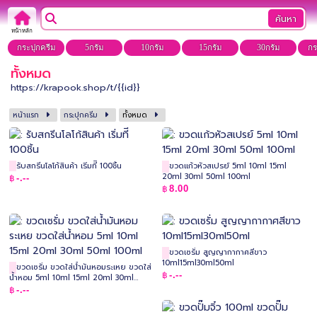
ค้นหา
หน้าหลัก
กระปุกครีม
5กรัม
10กรัม
15กรัม
30กรัม
กร
ทั้งหมด
https://krapook.shop/t/{{id}}
หน้าแรก
กระปุกครีม
ทั้งหมด
รับสกรีนโลโก้สินค้า เริ่มทีี่ 100ชิ้น
ขวดแก้วหัวสเปรย์ 5ml 10ml 15ml
20ml 30ml 50ml 100ml
-.--
฿
8.00
฿
ขวดเซรั่ม สูญญากากาศสีขาว
10ml15ml30ml50ml
ขวดเซรั่ม ขวดใส่น้ำมันหอมระเหย ขวดใส่
-.--
฿
น้ำหอม 5ml 10ml 15ml 20ml 30ml
50ml 100ml
-.--
฿