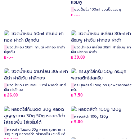
ขวดปั๊มจิ๋ว 100ml ขวดปั๊มแชมพู
-.--
฿
ขวดน้ำหอม 50ml ก้านไม้ ฝาทอง ฝาดำ
ขวดน้ำหอม เหลี่ยม 30ml ฝาสีชมพู ฝา
มีจุกตัน
เงิน ฝาทอง ฝาดำ
-.--
39.00
฿
฿
ขวดน้ำหอม จามาโลน 30ml ฝาสีดำ ฝาสี
กระปุกใส่ครีม 50g กระปุกพลาสติกใส่ส
เงิน ฝาสีทอง
ครับ
26.00
7.50
฿
฿
หลอดสีดำ 100g 120g
9.00
฿
หลอดใส่กันแดด 30g หลอดสูญญากาศ
30g 50g หลอดสีดำ ใส่รองพื้น ใส่เซรั่มได้