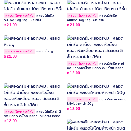
หลอดใส่ครีม
หลอดใส่ครีม
หลอดครีม-หลอดโฟม
หลอดครีม-หลอดโฟม
กันแดด 10g 15g หนา 5ชั้น
กันแดด 10g 15g หนา 5ชั้น
21.00
21.00
฿
฿
หลอดสีชมพู
หลอดครีม-หลอดโฟม
22.00
฿
หลอดใส่ครีม ฝาน๊
หลอดครีม-หลอดโฟม
อต หลอดหัวน๊อต หลอดหัวเหลี่ยม หลอด
กันแดด 5 ชั้น หลอดใส่ยาสีฟัน
12.00
฿
หลอดใส่ครีม หลอด
หลอดครีม-หลอดโฟม
ใส่โฟมล้างหน้า 50g
12.00
฿
หลอดใส่ครีม ฝาน๊
หลอดครีม-หลอดโฟม
อต หลอดหัวน๊อต หลอดหัวเหลี่ยม หลอด
กันแดด 5 ชั้น หลอดใส่ยาสีฟัน
12.00
฿