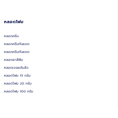
หลอดโฟม
หลอดครีม
หลอดครีมกันแดด
หลอดครีมกันแดด
หลอดยาสีฟัน
หลอดเจลแต้มสิว
หลอดโฟม 15 กรัม
หลอดโฟม 20 กรัม
หลอดโฟม 100 กรัม