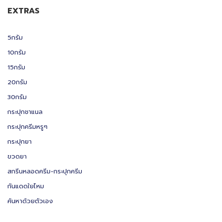
EXTRAS
5กรัม
10กรัม
15กรัม
20กรัม
30กรัม
กระปุกชาแนล
กระปุกครีมหรูๆ
กระปุกยา
ขวดยา
สกรีนหลอดครีม-กระปุกครีม
กันแดดใยไหม
ค้นหาด้วยตัวเอง