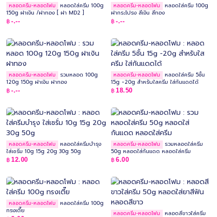
หลอดใส่ครีม 100g
หลอดใส่ครีม 100g
หลอดครีม-หลอดโฟม
หลอดครีม-หลอดโฟม
150g ฝาเงิน /ฝาทอง [ ฝา MD2 ]
ฝากระโปรง สีเงิน สีทอง
-.--
-.--
฿
฿
รวมหลอด 100g
หลอดใส่ครีม 5ชั้น
หลอดครีม-หลอดโฟม
หลอดครีม-หลอดโฟม
120g 150g ฝาเงิน ฝาทอง
15g -20g สำหรับใสครีม ใส่กันแดดได้
-.--
18.50
฿
฿
หลอดใส่ครีมบำรุง
รวมหลอดใส่ครีม
หลอดครีม-หลอดโฟม
หลอดครีม-หลอดโฟม
ใส่เซรั่ม 10g 15g 20g 30g 50g
50g หลอดใส่กันแดด หลอดใส่ครีม
12.00
6.00
฿
฿
หลอดใส่ครีม 100g
หลอดครีม-หลอดโฟม
ทรงเตี๊ย
หลอดสีขาวใส่ครีม
หลอดครีม-หลอดโฟม