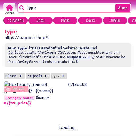
ค้นหา
หน้าหลัก
กระปุกครีม
5กรัม
10กรัม
15กรัม
30กรัม
กร
type
https://krapook.shop/t
ค้นหา
type
สำหรับบรรจุภัณฑ์เครื่องสำอางและสกินแคร์
เลือกซื้อขวดบรรจุภัณฑ์สำหรับ
type
ดีไซน์สวยงาม ที่สวยงามและได้มาตรฐาน ราคา
โรงงาน สั่งง่ายได้ของเร็ว เราภายใต้แบรนด์
กระปุกครีม.com
ผู้นำด้านบรรจุภัณฑ์เครื่อง
สำอางสำหรับธุรกิจ SME ด้วยประสบการณ์กว่า 10 ปี
หน้าแรก
กระปุกครีม
type
{{/block}}
{{tag_active}}
{{name}}
{{category_name}}
{{txt_price}}
฿
Loading...