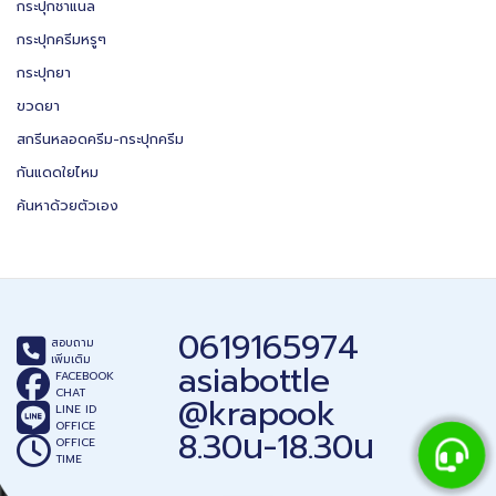
กระปุกชาแนล
กระปุกครีมหรูๆ
กระปุกยา
ขวดยา
สกรีนหลอดครีม-กระปุกครีม
กันแดดใยไหม
ค้นหาด้วยตัวเอง
0619165974
สอบถาม
เพิ่มเติม
asiabottle
FACEBOOK
CHAT
@krapook
LINE ID
OFFICE
8.30น-18.30น
OFFICE
TIME