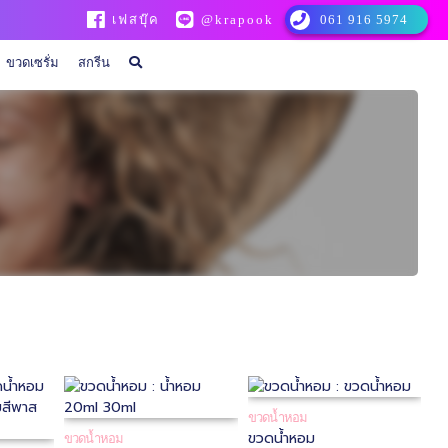
เฟสบุ๊ค
@krapook
061 916 5974
ขวดเซรั่ม
สกรีน
ขวดน้ำหอม
ขวดน้ำหอม
ขวดน้ำหอม