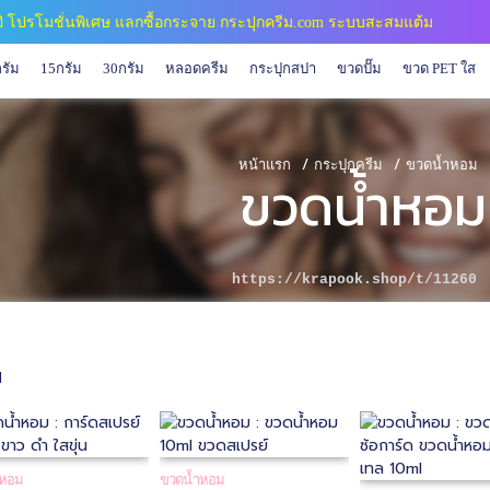
1 ปี โปรโมชั่นพิเศษ แลกซื้อกระจาย กระปุกครีม.com ระบบสะสมแต้ม
รัม
15กรัม
30กรัม
หลอดครีม
กระปุกสปา
ขวดปั๊ม
ขวด PET ใส
/
/
หน้าแรก
กระปุกครีม
ขวดน้ำหอม
ขวดน้ำหอม
https://krapook.shop/t/11260
1
ำหอม
ขวดน้ำหอม