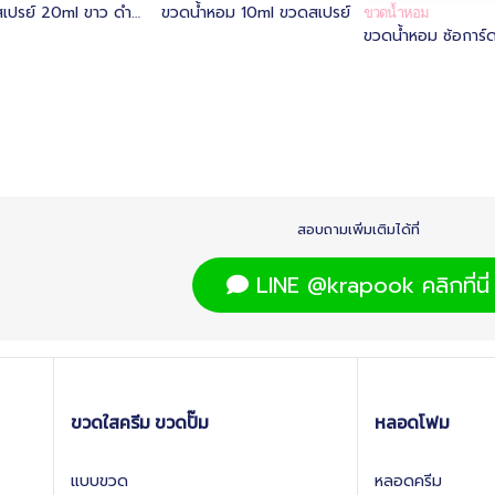
สเปรย์ 20ml ขาว ดำ
ขวดน้ำหอม 10ml ขวดสเปรย์
ขวดน้ำหอม
ขวดน้ำหอม ซ้อการ์
น้ำหอมสีพาสเทล 10
สอบถามเพิ่มเติมได้ที่
LINE @krapook คลิกที่นี่
ขวดใสครีม ขวดปั๊ม
หลอดโฟม
แบบขวด
หลอดครีม