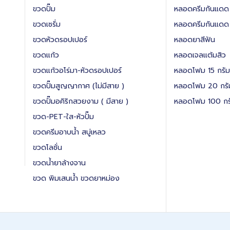
ขวดปั๊ม
หลอดครีมกันแดด
ขวดเซรั่ม
หลอดครีมกันแดด
ขวดหัวดรอปเปอร์
หลอดยาสีฟัน
ขวดแก้ว
หลอดเจลแต้มสิว
ขวดแก้วอโร่มา-หัวดรอปเปอร์
หลอดโฟม 15 กรัม
ขวดปั๊มสูญญากาศ (ไม่มีสาย )
หลอดโฟม 20 กรั
ขวดปั๊มอคิริกสวยงาม ( มีสาย )
หลอดโฟม 100 กร
ขวด-PET-ใส-หัวปั๊ม
ขวดครีมอาบน้ำ สบู่เหลว
ขวดโลชั่น
ขวดน้ำยาล้างจาน
ขวด พิมเสนน้ำ ขวดยาหม่อง