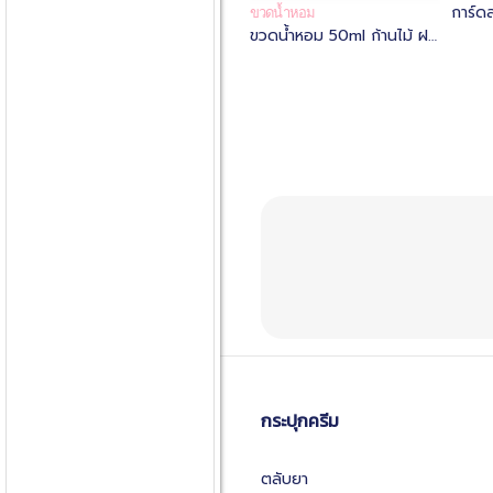
การ์ด
ขวดน้ำหอม
ขวดน้ำหอม 50ml ก้านไม้ ฝา
ใสขุ่น
ทอง ฝาดำ มีจุกตัน
กระปุกครีม
ตลับยา